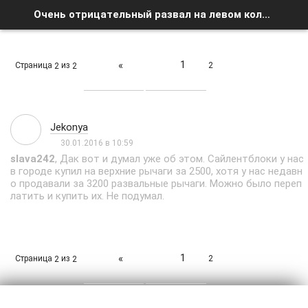
Очень отрицательный развал на левом колесе - Страница 2 - Список форумов
1
«
Страница
из
2
2
2
Jekonya
30.01.2016 в 10:59
slava242
, Дак вот и думал уже об этом. Сайлентблоки у нас
в городе купил на верхние рычаги за 2500, хотя у нас недавн
о продавали за 3200 развальные рычаги. Можно было переп
латить и купить их. Не подумал.
1
«
Страница
из
2
2
2