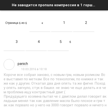
Не заводится пропала компрессия в 1 горшке - Страница 6 - Список форумов
1
2
«
Страница
из
6
6
3
4
5
6
panich
10.03.2016 в 10:18
Короче все собрал заново, с новым грм, новым роликом. Вс
е выставил по меткам. Все по технологии, по книжке и так
же как у других. Откатал два дня опять та же фигня. Поход
у опять загнуло, стук в башке. не знаю че еще делать и в че
м проблема ищу контрактный двиг.(
Предудущего хозяина пытал че с двиглом делал говорит вк
ладыши менял так как давление масла было плохое и грм т
ак как порвало но у него на 3000 говорит порвало и ничего н