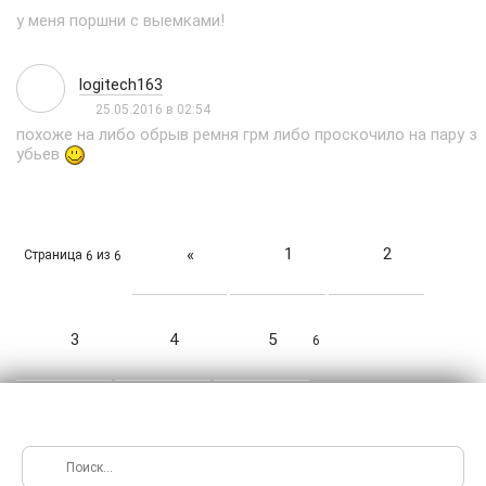
у меня поршни с выемками!
logitech163
25.05.2016 в 02:54
похоже на либо обрыв ремня грм либо проскочило на пару з
убьев
1
2
«
Страница
из
6
6
3
4
5
6