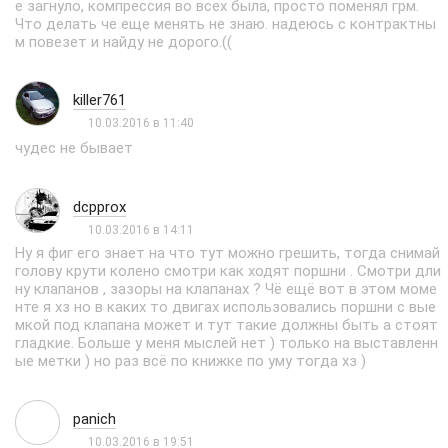
е загнуло, компрессия во всех была, просто поменял грм.
Что делать че еще менять не знаю. надеюсь с контрактны
м повезет и найду не дорого.((
killer761
10.03.2016 в 11:40
чудес не бывает
dcpprox
10.03.2016 в 14:11
Ну я фиг его знает на что тут можно грешить, тогда снимай
голову крути колено смотри как ходят поршни . Смотри дли
ну клапанов , зазоры на клапанах ? Чё ещё вот в этом моме
нте я хз но в каких то двигах использовались поршни с вые
мкой под клапана может и тут такие должны быть а стоят
гладкие. Больше у меня мыслей нет ) только на выставленн
ые метки ) но раз всё по книжке по уму тогда хз )
panich
10.03.2016 в 19:51