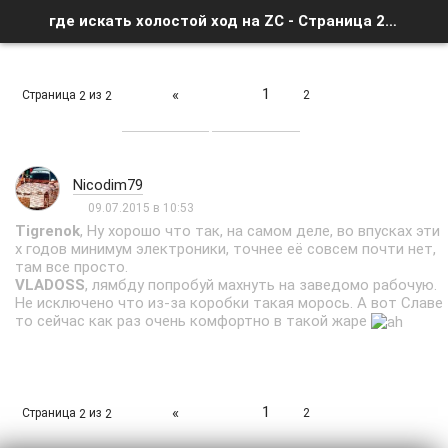
где искать холостой ход на ZC - Страница 2 - Список форумов
1
«
Страница
из
2
2
2
Nicodim79
09.07.2015 в 10:53
Tigrenok
, Ну хорошо что так, на самом деле, во впусках эти
х годов минимум электроники, точнее её совсем почти нет,
там все просто.
VLADOSS
, лямбду попробуй махнуть на заведомо рабочую.
Не исключено что из-за коробки такая морось. А вот Славе
то сейчас как раз очень комфортно в такой жаре
1
«
Страница
из
2
2
2