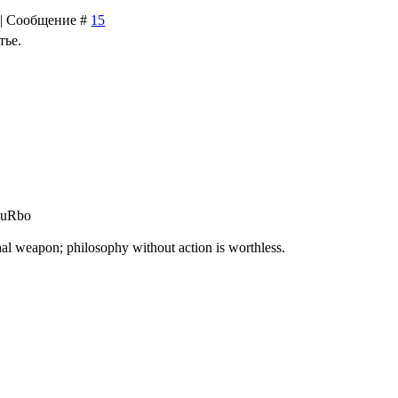
1 | Сообщение #
15
тье.
 tuRbo
hal weapon; philosophy without action is worthless.