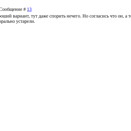
 | Сообщение #
13
роший вариант, тут даже спорить нечего. Но согласись что он, а 
орально устарели.