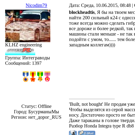
Nicodim79
Дата: Среда, 10.06.2015, 08:48
blockheadtis
, Я бы на твоем ме
найти 200 сильный к24 с одисс
тоже всегда можно сделать гиб
все дороже и более редкой, так
машины стали меньше - не так
подойти с умом, то...... тем б
KLHZ engineering
западным коллегам))))
Группа: Интеграводы
Сообщений:
1397
'Built, not bought' Не продам 
Статус:
Offline
Чтобы выделятся из серой массы
Город: БусурманыМы
носу. Достаточно просто не быт
Регион: нет_дорог_RUS
Даже тараканы в голове твердил
Разбор Honda Integra type R db