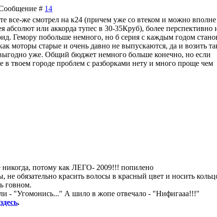
 | Сообщение #
14
сте все-же смотрел на к24 (причем уже со втеком и можно вполне
ея абсолют или аккорда тупес в 30-35Круб), более перспективно 
рид. Гемору побольше немного, но б серия с каждым годом стано
 как моторы старые и очень давно не выпускаются, да и возить та
 выгодно уже. Общий бюджет немного больше конечно, но если
олее в твоем городе проблем с разборками нету и много проще чем
уже никогда, потому как ЛЕГО- 2009!!! попилено
, не обязательно красить волосы в красный цвет и носить кольц
ь говном.
и - "Угомонись..." А шило в жопе отвечало - "Нифигааа!!!"
8
здесь
.