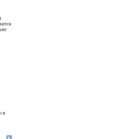
и
вится
кие
о в