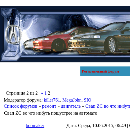
Региональный форум
Страница
2
из
2
«
1
2
Модератор форума:
killer761
,
MegaJohn
,
SIO
Список форумов
»
ремонт
»
двигатель
»
Свап ZC во что нибут
Свап ZC во что нибуть пошустрее на автомате
boomaker
Дата: Среда, 10.06.2015, 06:49