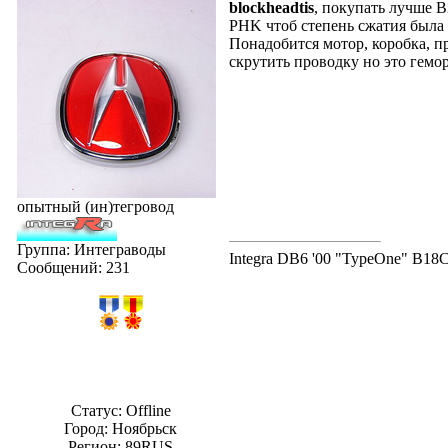
blockheadtis
, покупать лучше 
PHK чтоб степень сжатия была 
Понадобится мотор, коробка, п
скрутить проводку но это гемо
опытный (ин)тегровод
Группа: Интеграводы
Integra DB6 '00 "TypeOne" B18
Сообщений:
231
Статус:
Offline
Город: Ноябрьск
Регион: 89RUS