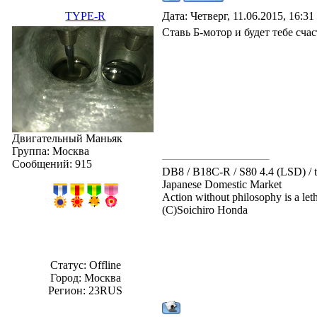
TYPE-R
Дата: Четверг, 11.06.2015, 16:3
Ставь Б-мотор и будет тебе счас
Двигательный Маньяк
Группа: Москва
Сообщений:
915
DB8 / B18C-R / S80 4.4 (LSD) /
Japanese Domestic Market
Action without philosophy is a let
(С)Soichiro Honda
Статус:
Offline
Город: Москва
Регион: 23RUS