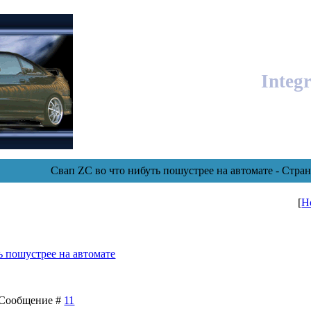
Integ
Свап ZC во что нибуть пошустрее на автомате - Стра
[
Н
ь пошустрее на автомате
 | Сообщение #
11