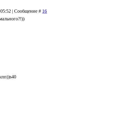
 05:52 | Сообщение #
16
мального?!))
кпп))s40