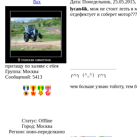
flux
Дата: Понедельник, 25.05.2015,
lycan4ik
, мож не стоит лезть 
отдефектует и соберет мотор??
притащу по халяве с ебея
Группа: Москва
╭∩╮（^_^）╭∩╮
Сообщений:
5413
чем больше узнаю тойоту, тем б
Статус:
Offline
Город: Москва
Регион: ново-переделкино