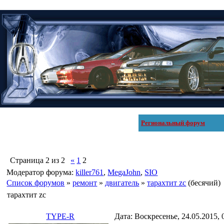
Региональный форум
Страница
2
из
2
«
1
2
Модератор форума:
killer761
,
MegaJohn
,
SIO
Список форумов
»
ремонт
»
двигатель
»
тарахтит zc
(бесячий)
тарахтит zc
TYPE-R
Дата: Воскресенье, 24.05.2015,