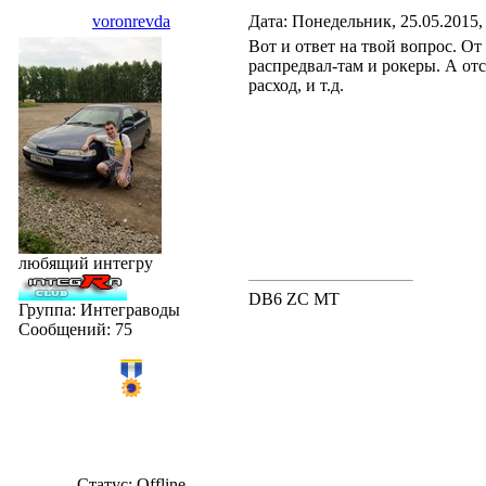
voronrevda
Дата: Понедельник, 25.05.2015,
Вот и ответ на твой вопрос. О
распредвал-там и рокеры. А от
расход, и т.д.
любящий интегру
DB6 ZC MT
Группа: Интеграводы
Сообщений:
75
Статус:
Offline