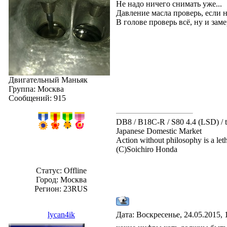
Не надо ничего снимать уже...
Давление масла проверь, если но
В голове проверь всё, ну и зам
Двигательный Маньяк
Группа: Москва
Сообщений:
915
DB8 / B18C-R / S80 4.4 (LSD) /
Japanese Domestic Market
Action without philosophy is a let
(С)Soichiro Honda
Статус:
Offline
Город: Москва
Регион: 23RUS
lycan4ik
Дата: Воскресенье, 24.05.2015,