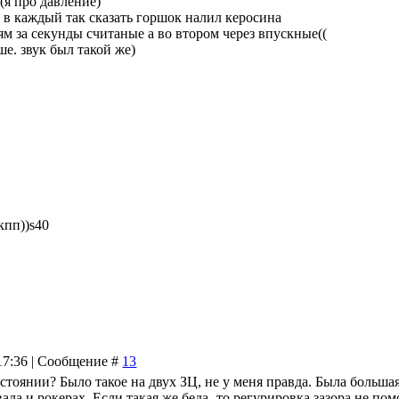
(я про давление)
а в каждый так сказать горшок налил керосина
рям за секунды считаные а во втором через впускные((
ше. звук был такой же)
кпп))s40
 17:36 | Сообщение #
13
стоянии? Было такое на двух ЗЦ, не у меня правда. Была больша
ала и рокерах. Если такая же беда- то регурировка зазора не пом