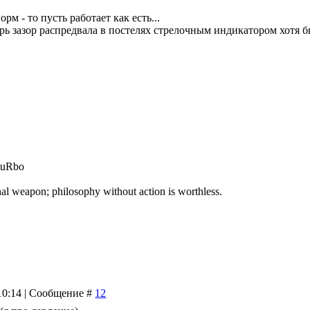
рм - то пусть работает как есть...
ерь зазор распредвала в постелях стрелочным индикатором хотя б
 tuRbo
hal weapon; philosophy without action is worthless.
 10:14 | Сообщение #
12