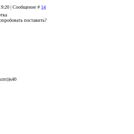
 19:20 | Сообщение #
14
отка
опробовать поставить?
кпп))s40