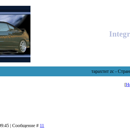
Integ
тарахтит zc - Стра
[
Н
 09:45 | Сообщение #
11