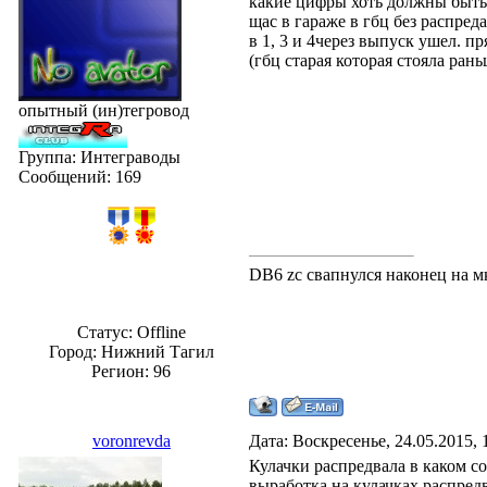
какие цифры хоть должны быть
щас в гараже в гбц без распред
в 1, 3 и 4через выпуск ушел. п
(гбц старая которая стояла рань
опытный (ин)тегровод
Группа: Интеграводы
Сообщений:
169
DB6 zc свапнулся наконец на м
Статус:
Offline
Город: Нижний Тагил
Регион: 96
voronrevda
Дата: Воскресенье, 24.05.2015,
Кулачки распредвала в каком со
выработка на кулачках распредв