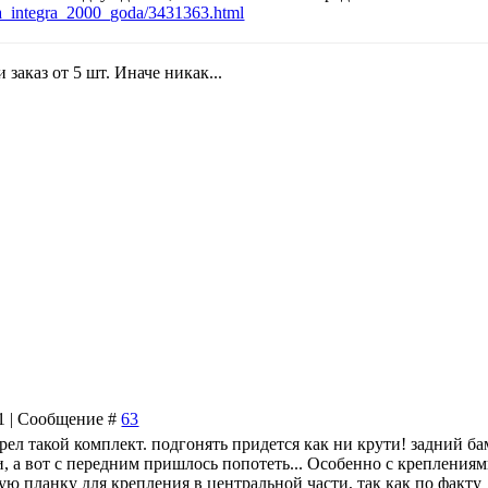
a_integra_2000_goda/3431363.html
заказ от 5 шт. Иначе никак...
31 | Сообщение #
63
рел такой комплект. подгонять придется как ни крути! задний б
, а вот с передним пришлось попотеть... Особенно с креплениям
ю планку для крепления в центральной части, так как по факту