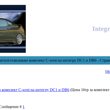
Integ
ю\изготавливаю комплект C-west на интегру DC1 и DB6 - Стран
[
Н
 комплект C-west на интегру DC1 и DB6
(Цена 16тр за комплект 
6
 | Сообщение #
1