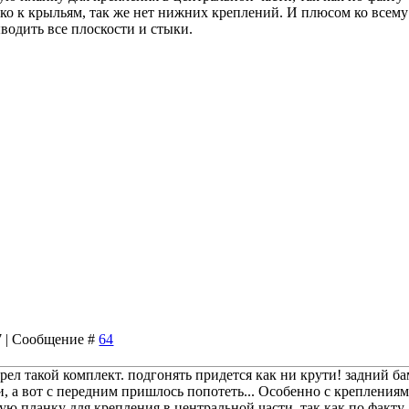
ко к крыльям, так же нет нижних креплений. И плюсом ко всему
водить все плоскости и стыки.
47 | Сообщение #
64
брел такой комплект. подгонять придется как ни крути! задний б
и, а вот с передним пришлось попотеть... Особенно с креплениям
ю планку для крепления в центральной части, так как по факту