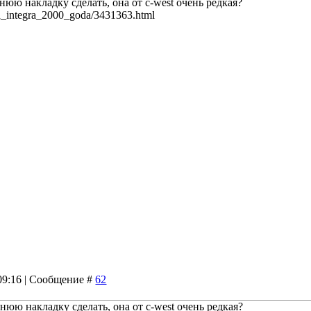
юю накладку сделать, она от c-west очень редкая?
a_integra_2000_goda/3431363.html
 09:16 | Сообщение #
62
нюю накладку сделать, она от c-west очень редкая?