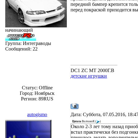
передний бампер крепится толь
перед покраской приходится вы
начинающий
Группа: Интеграводы
Сообщений:
22
DC1 ZC MT 2000Г.В
детские игрушки
Статус:
Offline
Город: Ноябрьск
Регион: 89RUS
autogismo
Дата: Суббота, 07.05.2016, 18:
Цитата
ВолчоноК
(
)
Около 2-3 лет тому назад прио
встал практически без подгонк
пришлось делать дополнительну