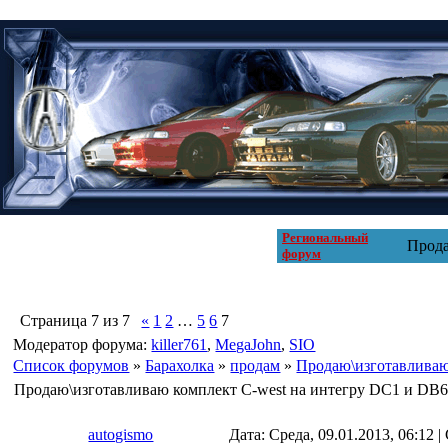
Региональный
Прода
форум
Страница
7
из
7
«
1
2
…
5
6
7
Модератор форума:
killer761
,
MegaJohn
,
SIO
Список форумов
»
Барахолка
»
продам
»
Продаю\изготавливаю
Продаю\изготавливаю комплект C-west на интегру DC1 и DB
autogismo
Дата: Среда, 09.01.2013, 06:12