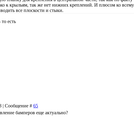
ко к крыльям, так же нет нижних креплений. И плюсом ко всем
водить все плоскости и стыки.
- то есть
43 | Сообщение #
65
овление бамперов еще актуально?