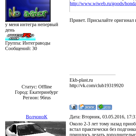
http://www.wiweb.ru/goods/hond
Привет. Присылайте оригинал и 
у меня интегра непервый
день
Группа: Интеграводы
Сообщений:
30
Ekb-plast.ru
http://vk.com/club19319920
Статус:
Offline
Город: Екатеринбург
Регион: 96rus
ВолчоноК
Дата: Вторник, 03.05.2016, 17:
Около 2-3 лет тому назад приоб
встал практически без подгонки
пришлось делать дополнительну