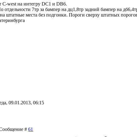
 C-west на интегру DC1 и DB6.
о отдельности 7тр за бампер на дц1,8тр задний бампер на дб6,4т
 на штатные места без подгонки. Пороги сверху штатных порого
атеринбурга
еда, 09.01.2013, 06:15
 | Сообщение #
61