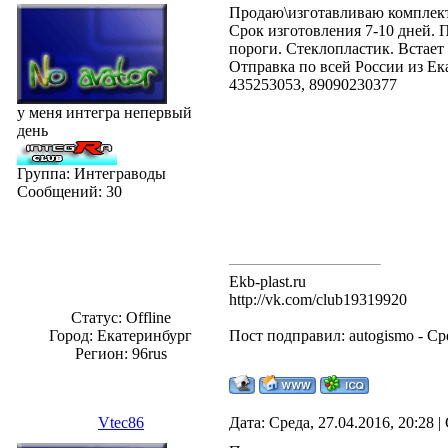
Продаю\изготавливаю комплект
Срок изготовления 7-10 дней. П
пороги. Стеклопластик. Встает
Отправка по всей России из Ек
435253053, 89090230377
у меня интегра непервый
день
Группа: Интеграводы
Сообщений:
30
Ekb-plast.ru
http://vk.com/club19319920
Статус:
Offline
Город: Екатеринбург
Пост подправил:
autogismo
-
Ср
Регион: 96rus
Vtec86
Дата: Среда, 27.04.2016, 20:28