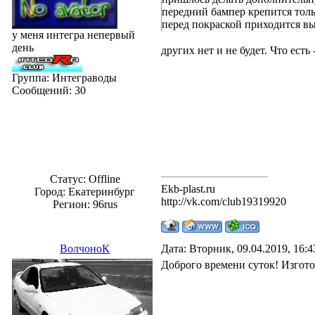
передний бампер крепится толь
перед покраской приходится вы
у меня интегра непервый
день
других нет и не будет. Что есть 
Группа: Интеграводы
Сообщений:
30
Статус:
Offline
Ekb-plast.ru
Город: Екатеринбург
http://vk.com/club19319920
Регион: 96rus
ВолчоноК
Дата: Вторник, 09.04.2019, 16:
Доброго времени суток! Изгот