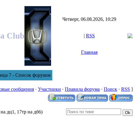
Четверг, 06.08.2026, 10:29
ra Club
|
RSS
Главная
ица 7 - Список форумов
овые сообщения
·
Участники
·
Правила форума
·
Поиск
·
RSS
]
на дц1, 17тр на дб6)