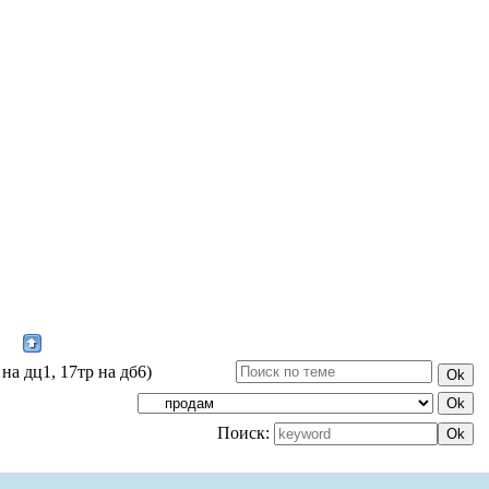
на дц1, 17тр на дб6)
Поиск: