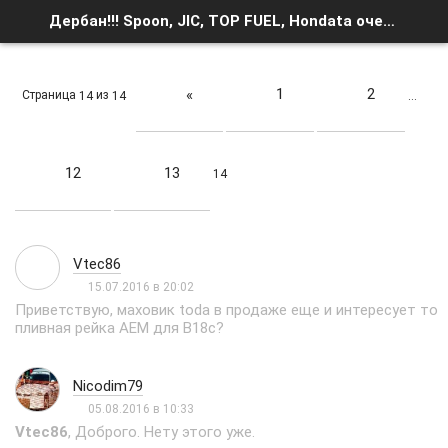
Дербан!!! Spoon, JIC, TOP FUEL, Hondata очень много всего - Страница 14 - Список форумов
1
2
«
Страница
из
14
14
…
12
13
14
Vtec86
15.07.2016 в 20:02
Приветствую, маховик toda в продаже еще и интересует то
пливная рейка АЕМ для B18с?
Nicodim79
05.08.2016 в 10:33
Vtec86
, Доброго. Нету этого уже.