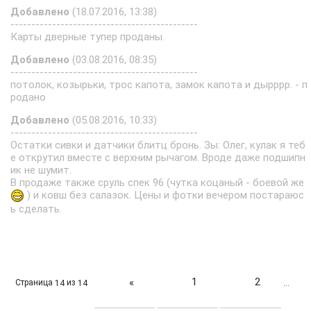
Добавлено
(18.07.2016, 13:38)
---------------------------------------------
Карты дверные тупер проданы.
Добавлено
(03.08.2016, 08:35)
---------------------------------------------
потолок, козырьки, трос капота, замок капота и дырррр. - п
родано
Добавлено
(05.08.2016, 10:33)
---------------------------------------------
Остатки сивки и датчики блитц бронь. Зы: Олег, кулак я теб
е открутил вместе с верхним рычагом. Вроде даже подшипн
ик не шумит.
В продаже также сруль спек 96 (чутка коцаный - боевой же
) и ковш без салазок. Цены и фотки вечером постараюс
ь сделать.
1
2
«
Страница
из
14
14
…