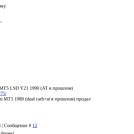
чку
--
5 LSD Y21 1990 (AT в прошлом)
275/
5 1989 (dual carb+at в прошлом) продал
48 | Сообщение #
12
 бронь!