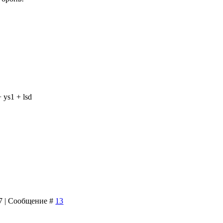
 ys1 + lsd
07 | Сообщение #
13