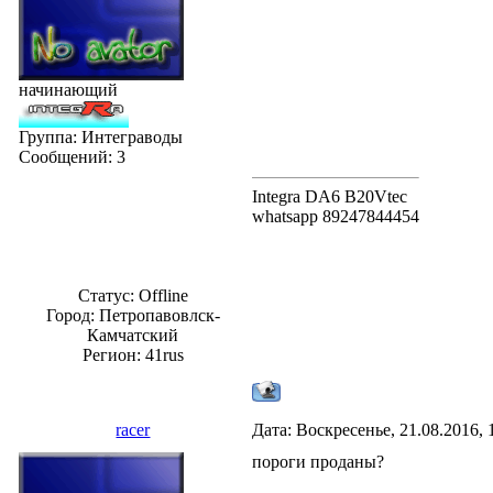
начинающий
Группа: Интеграводы
Сообщений:
3
Integra DA6 B20Vtec
whatsapp 89247844454
Статус:
Offline
Город: Петропавовлск-
Камчатский
Регион: 41rus
racer
Дата: Воскресенье, 21.08.2016,
пороги проданы?