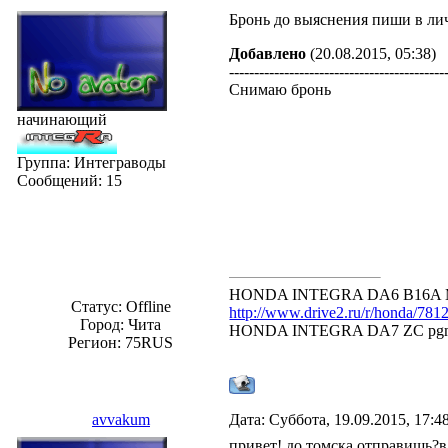
Бронь до выяснения пиши в ли
Добавлено
(20.08.2015, 05:38)
-------------------------------------------
Снимаю бронь
начинающий
Группа: Интеграводы
Сообщений:
15
HONDA INTEGRA DA6 B16A MT
Статус:
Offline
http://www.drive2.ru/r/honda/781
Город: Чита
HONDA INTEGRA DA7 ZC pgm MT
Регион: 75RUS
avvakum
Дата: Суббота, 19.09.2015, 17:
привет! до томска отправишь?в