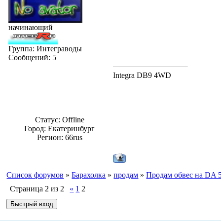
начинающий
Группа: Интеграводы
Сообщений:
5
Integra DB9 4WD
Статус:
Offline
Город: Екатеринбург
Регион: 66rus
Список форумов
»
Барахолка
»
продам
»
Продам обвес на DA 5
Страница
2
из
2
«
1
2