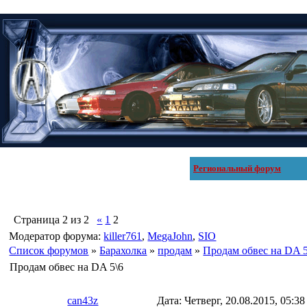
Региональный форум
Страница
2
из
2
«
1
2
Модератор форума:
killer761
,
MegaJohn
,
SIO
Список форумов
»
Барахолка
»
продам
»
Продам обвес на DA 5
Продам обвес на DA 5\6
can43z
Дата: Четверг, 20.08.2015, 05:3