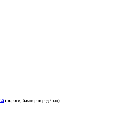
\6
(пороги, бампер перед \ зад)