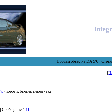
Integ
Продам обвес на DA 5\6 - Стра
[
Н
\6
(пороги, бампер перед \ зад)
8 | Сообщение #
11