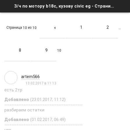
З/ч по мотору b18c, кузову civic eg - Страница 10 - Список форумов
1
2
«
Страница
из
10
10
…
8
9
10
artem566
13.02.2017 в 11:13
есть 2тр
Добавлено
(23.01.2017, 11:12)
---------------------------------------------
разбираем остатки
Добавлено
(01.02.2017, 06:49)
---------------------------------------------