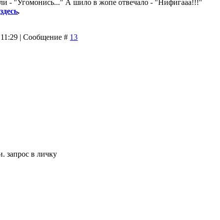
и - "Угомонись..." А шило в жопе отвечало - "Нифигааа!!!"
8
здесь
.
 11:29 | Сообщение #
13
 запрос в личку