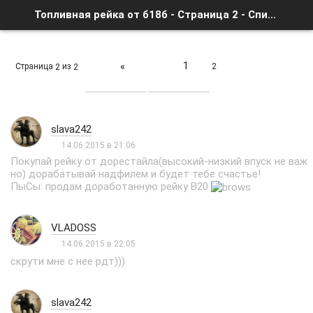
Топливная рейка от б18б - Страница 2 - Список форумов
1
«
Страница
из
2
2
2
slava242
14.06.2015 в 21:06
Покупай рейку от дорестайла(высокий-низкий впуск не важ
но) дорабатывай надфилем и будет тебе счастье!
ПыСы: продам доработанную рейку В20
VLADOSS
14.06.2015 в 22:05
скрути мне с нее рдт)))
slava242