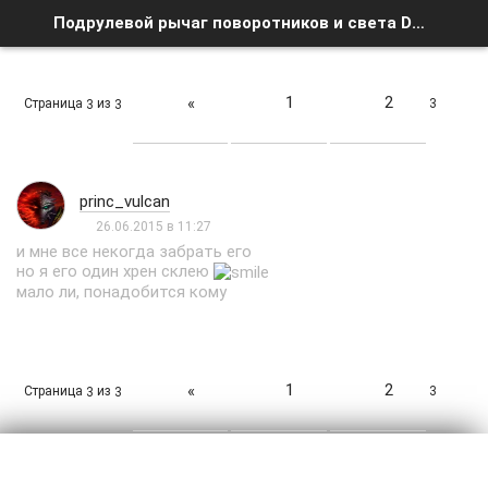
Подрулевой рычаг поворотников и света DA5, монетницу - Страница 3 - Список форумов
1
2
«
Страница
из
3
3
3
princ_vulcan
26.06.2015 в 11:27
и мне все некогда забрать его
но я его один хрен склею
мало ли, понадобится кому
1
2
«
Страница
из
3
3
3