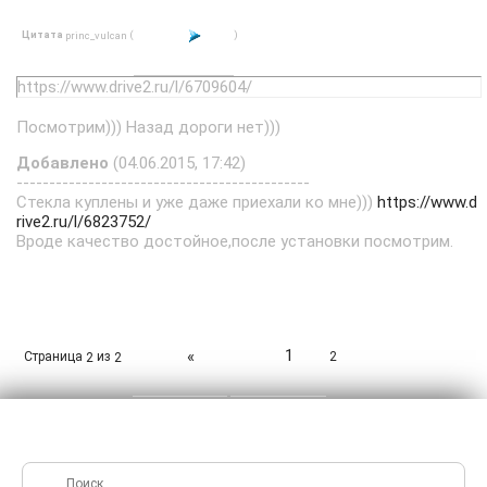
Цитата
(
)
princ_vulcan
https://www.drive2.ru/l/6709604/
Посмотрим))) Назад дороги нет)))
Добавлено
(04.06.2015, 17:42)
---------------------------------------------
Стекла куплены и уже даже приехали ко мне)))
https://www.d
rive2.ru/l/6823752/
Вроде качество достойное,после установки посмотрим.
1
«
Страница
из
2
2
2