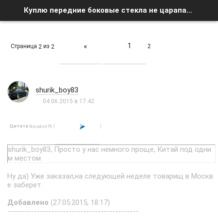
Куплю передние боковые стекла не царапанные на DA7 - Страница 2 - Список форумов
1
«
Страница
из
2
2
2
shurik_boy83
04.06.2015 в 17:42
Цитата
(
)
Nicodim79
shurik_boy83, Просто у нас немного проще, Китай под одни
м местом
Ну да) Уже заказал,на следующей неделе товарищ в Москв
е заберет.
Добавлено
(27.05.2015, 18:17)
---------------------------------------------