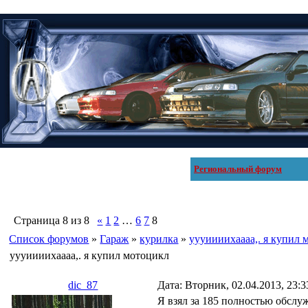
Региональный форум
Страница
8
из
8
«
1
2
…
6
7
8
Список форумов
»
Гараж
»
курилка
»
уууиииихаааа,. я купил 
уууиииихаааа,. я купил мотоцикл
dic_87
Дата: Вторник, 02.04.2013, 23:
Я взял за 185 полностью обслуж