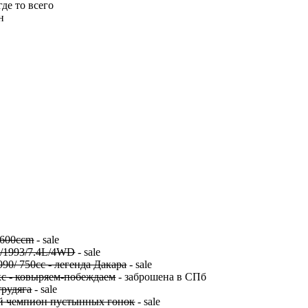
де то всего
н
/600ccm
- sale
/1993/7.4L/4WD
- sale
90/ 750cc - легенда Дакара
- sale
екс - ковыряем-побеждаем
- заброшена в СПб
трудяга
- sale
й чемпион пустынных гонок
- sale