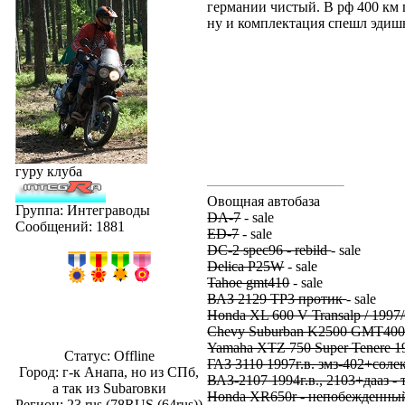
германии чистый. В рф 400 км г
ну и комплектация спешл эдиш
гуру клуба
Овощная автобаза
Группа: Интеграводы
DA-7
- sale
Сообщений:
1881
ED-7
- sale
DC-2 spec96 - rebild
- sale
Delica P25W
- sale
Tahoe gmt410
- sale
ВАЗ 2129 ТР3 протик
- sale
Honda XL 600 V Transalp / 1997
Chevy Suburban K2500 GMT400
Yamaha XTZ 750 Super Tenere 19
Статус:
Offline
ГАЗ 3110 1997г.в. змз-402+сол
Город: г-к Анапа, но из СПб,
ВАЗ-2107 1994г.в., 2103+дааз - 
а так из Subaroвки
Honda XR650r - непобежденны
Регион: 23 rus (78RUS (64rus))