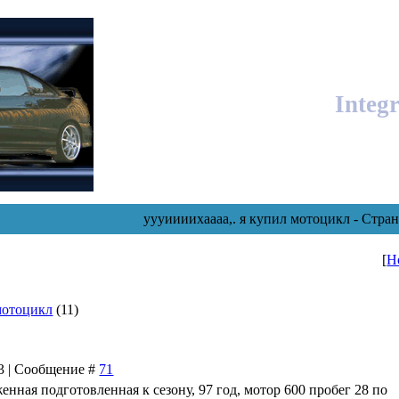
Integ
уууиииихаааа,. я купил мотоцикл - Стра
[
Н
мотоцикл
(11)
33 | Сообщение #
71
енная подготовленная к сезону, 97 год, мотор 600 пробег 28 по