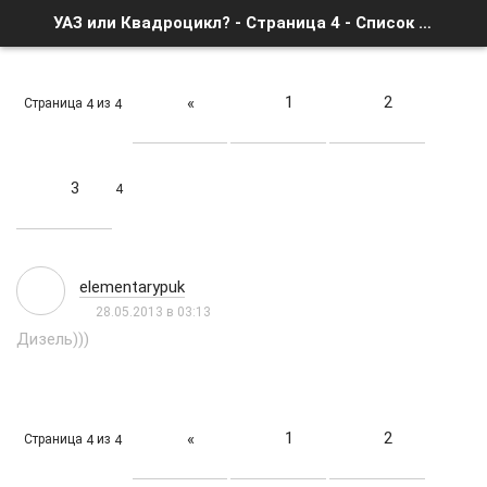
УАЗ или Квадроцикл? - Страница 4 - Список форумов
1
2
«
Страница
из
4
4
3
4
elementarypuk
28.05.2013 в 03:13
Дизель)))
1
2
«
Страница
из
4
4