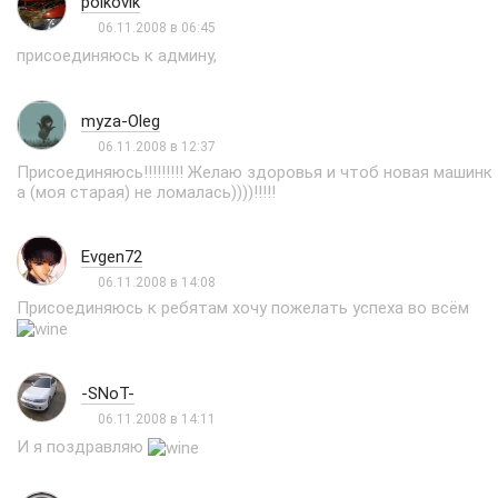
polkovik
06.11.2008 в 06:45
присоединяюсь к админу,
myza-Oleg
06.11.2008 в 12:37
Присоединяюсь!!!!!!!!! Желаю здоровья и чтоб новая машинк
а (моя старая) не ломалась))))!!!!!
Evgen72
06.11.2008 в 14:08
Присоединяюсь к ребятам хочу пожелать успеха во всём
-SNoT-
06.11.2008 в 14:11
И я поздравляю