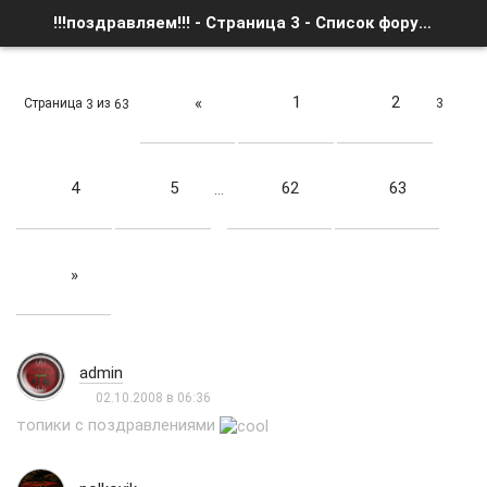
!!!поздравляем!!! - Страница 3 - Список форумов
1
2
«
Страница
из
3
3
63
4
5
62
63
…
»
admin
02.10.2008 в 06:36
топики с поздравлениями