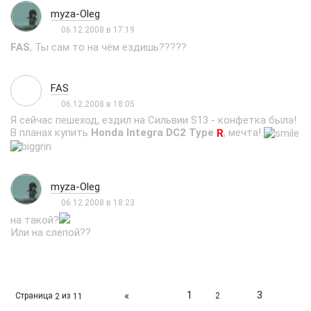
myza-Oleg
06.12.2008 в 17:19
FAS
, Ты сам то на чём ездишь?????
FAS
06.12.2008 в 18:05
Я сейчас пешеход, ездил на Сильвии S13 - конфетка была!
В планах купить
Honda Integra DC2 Type
, мечта!
R
myza-Oleg
06.12.2008 в 18:23
на такой?
Или на слепой??
1
3
«
Страница
из
2
2
11