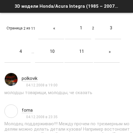
3D модели Honda/Acura Integra (1985 – 2007) - Страница 2 - Список форумов
1
3
«
Страница
из
2
2
11
4
10
11
»
…
polkovik
04.12.2008 в 19:00
молодцы товарищи, молодцы, че сказать
foma
04.12.2008 в 23:35
Молодец поддерживаю!!! Между прочем по трехмерным мо
делям можно делать детали кузова! Например востоновит