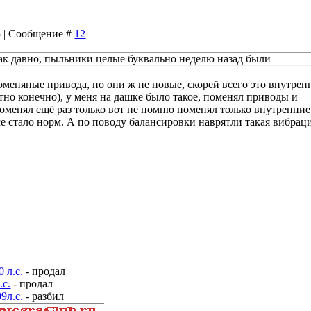
35 | Сообщение #
12
так давно, пыльники целые буквально неделю назад были
поменяные привода, но они ж не новые, скорей всего это внутрен
тно конечно), у меня на дашке было такое, поменял приводы и
оменял ещё раз только вот не помню поменял только внутренние
се стало норм. А по поводу балансировки наврятли такая вибрац
 л.с.
- продал
.с.
- продал
9л.с.
- разбил