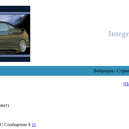
Integ
Вибрация - Стран
[
Н
овет)
39 | Сообщение #
11