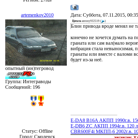
artemenkov2010
Дата: Суббота, 07.11.2015, 00:
Цитата
antony932519
(
)
Блин привода вроде менял не 
конечно не хочется думать на 
граната или сам вал(мало вероя
вибрация стала невыносимая, п
гранаты или вместе с валоми в
будет из-за неё.
опытный (ин)тегровод
Группа: Интеграводы
Сообщений:
196
E-DA8 B16A АКПП 1990г.в. 150
E-DB6 ZC АКПП 1994г.в. 120 л
Статус:
Offline
CBR600F4i МКПП-6 2002г.в. 10
Город: Смоленск