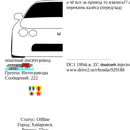
а чё все за привод то взялись!?
перекинь калёса (перед/зад)
опытный (ин)тегровод
DC1 1994г.в. ZC
dualcarb
injecto
www.drive2.ru/r/honda/929188
Группа: Интеграводы
Сообщений:
222
Статус:
Offline
Город: Хабаровск
Регион: 27rus