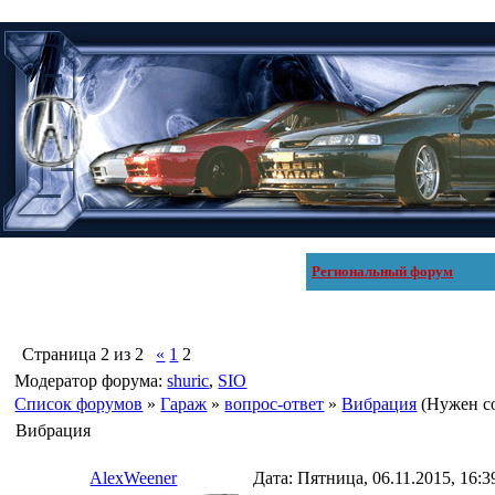
Региональный форум
Страница
2
из
2
«
1
2
Модератор форума:
shuric
,
SIO
Список форумов
»
Гараж
»
вопрос-ответ
»
Вибрация
(Нужен с
Вибрация
AlexWeener
Дата: Пятница, 06.11.2015, 16: