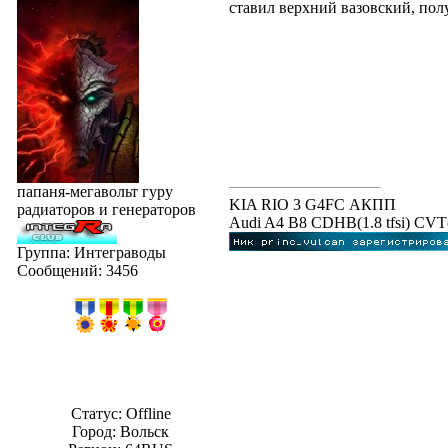
ставил верхний вазовский, полу
папаня-мегавольт гуру
KIA RIO 3 G4FC АКПП
радиаторов и генераторов
Audi A4 B8 CDHB(1.8 tfsi) C
Группа: Интеграводы
Сообщений:
3456
Статус:
Offline
Город: Вольск