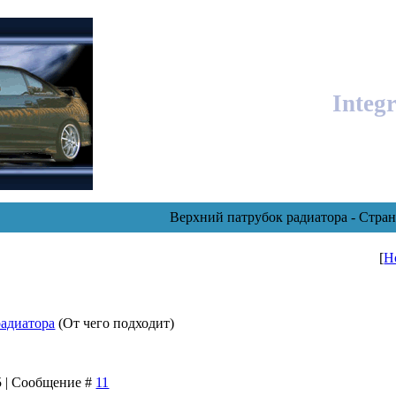
Integ
Верхний патрубок радиатора - Стра
[
Н
радиатора
(От чего подходит)
45 | Сообщение #
11