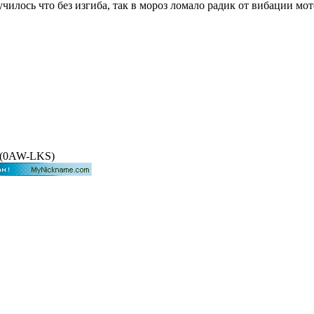
чилось что без изгиба, так в мороз ломало радик от вибации мо
VT(0AW-LKS)