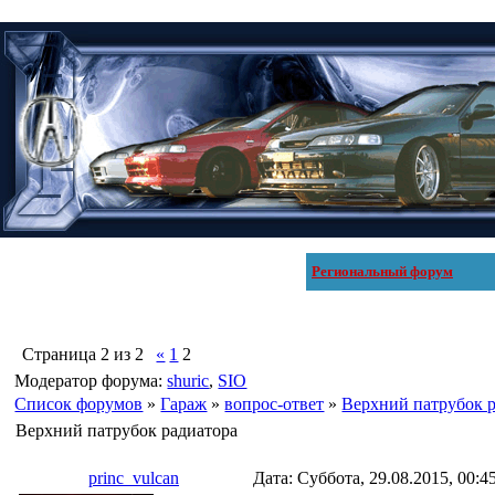
Региональный форум
Страница
2
из
2
«
1
2
Модератор форума:
shuric
,
SIO
Список форумов
»
Гараж
»
вопрос-ответ
»
Верхний патрубок 
Верхний патрубок радиатора
princ_vulcan
Дата: Суббота, 29.08.2015, 00: