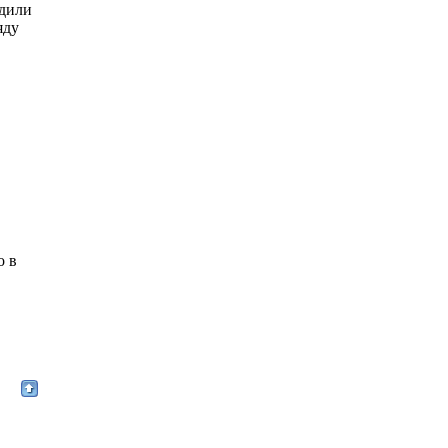
здили
яду
о в