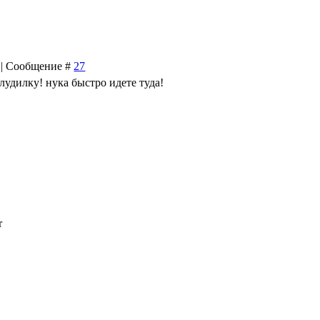
3 | Сообщение #
27
лудилку! нука быстро идете туда!
r