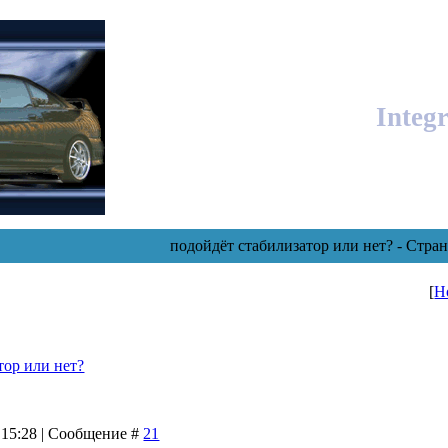
Integ
подойдёт стабилизатор или нет? - Стра
[
Н
тор или нет?
 15:28 | Сообщение #
21