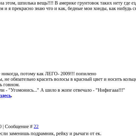
на этом, шпилька вещь!!!! В америке грунтовок таких нету где е
 и я прекрасно знаю что и как, бедные мои хонды, как нибудь с
уже никогда, потому как ЛЕГО- 2009!!! попилено
, не обязательно красить волосы в красный цвет и носить кольц
ь говном.
и - "Угомонись..." А шило в жопе отвечало - "Нифигааа!!!"
8
здесь
.
30 | Сообщение #
22
 если заменишь подрамник, рейку и рычаги от ек.