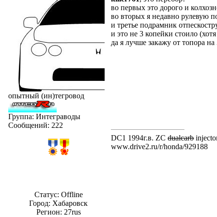
во первых это дорого и колхозн
во вторых я недавно рулевую 
и третье подрамник отпескост
и это не 3 копейки стоило (хотя
да я лучше закажу от топора н
опытный (ин)тегровод
Группа: Интеграводы
Сообщений:
222
DC1 1994г.в. ZC
dualcarb
injecto
www.drive2.ru/r/honda/929188
Статус:
Offline
Город: Хабаровск
Регион: 27rus