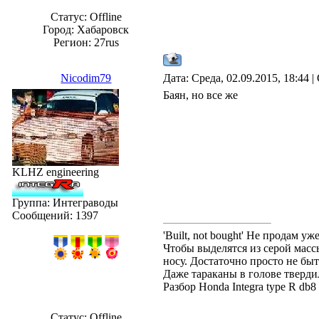
Статус:
Offline
Город: Хабаровск
Регион: 27rus
Nicodim79
Дата: Среда, 02.09.2015, 18:44
Баян, но все же
KLHZ engineering
Группа: Интеграводы
Сообщений:
1397
'Built, not bought' Не продам 
Чтобы выделятся из серой массы
носу. Достаточно просто не быт
Даже тараканы в голове твердил
Разбор Honda Integra type R db
Статус:
Offline