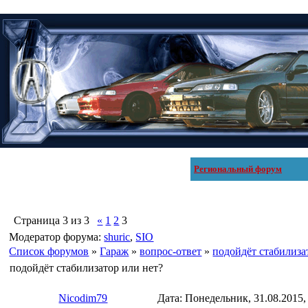
Региональный форум
Страница
3
из
3
«
1
2
3
Модератор форума:
shuric
,
SIO
Список форумов
»
Гараж
»
вопрос-ответ
»
подойдёт стабилиза
подойдёт стабилизатор или нет?
Nicodim79
Дата: Понедельник, 31.08.2015,