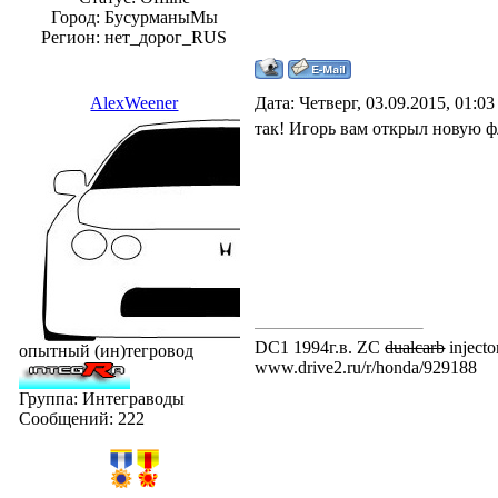
Город: БусурманыМы
Регион: нет_дорог_RUS
AlexWeener
Дата: Четверг, 03.09.2015, 01:0
так! Игорь вам открыл новую ф
DC1 1994г.в. ZC
dualcarb
injecto
опытный (ин)тегровод
www.drive2.ru/r/honda/929188
Группа: Интеграводы
Сообщений:
222