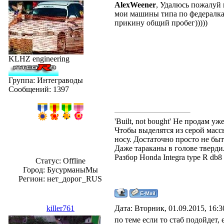
AlexWeener
, Удалюсь пожалуй 
мои машины типа по федералкам
прикину общий пробег)))))
KLHZ engineering
Группа: Интеграводы
Сообщений:
1397
'Built, not bought' Не продам 
Чтобы выделятся из серой массы
носу. Достаточно просто не быт
Даже тараканы в голове твердил
Разбор Honda Integra type R db
Статус:
Offline
Город: БусурманыМы
Регион: нет_дорог_RUS
killer761
Дата: Вторник, 01.09.2015, 16:
по теме если то стаб подойдет,