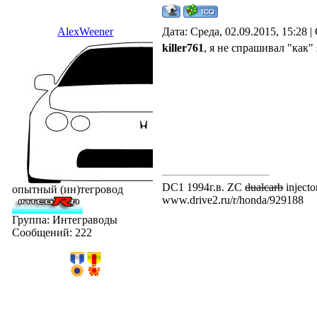
AlexWeener
Дата: Среда, 02.09.2015, 15:28
killer761
, я не спрашивал "как"
DC1 1994г.в. ZC
dualcarb
injecto
опытный (ин)тегровод
www.drive2.ru/r/honda/929188
Группа: Интеграводы
Сообщений:
222