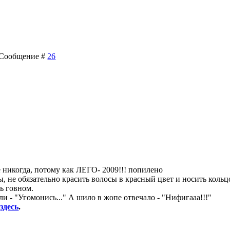
 | Сообщение #
26
уже никогда, потому как ЛЕГО- 2009!!! попилено
, не обязательно красить волосы в красный цвет и носить кольц
ь говном.
и - "Угомонись..." А шило в жопе отвечало - "Нифигааа!!!"
8
здесь
.