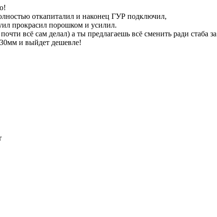
о!
полностью откапиталил и наконец ГУР подключил,
руил прокрасил порошком и усилил.
 почти всё сам делал) а ты предлагаешь всё сменить ради стаба за
а 30мм и выйдет дешевле!
r