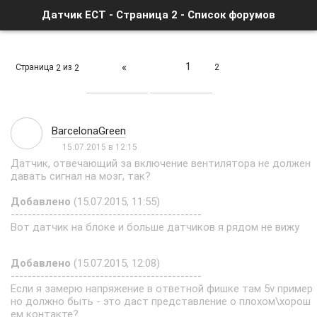
Датчик ECT - Страница 2 - Список форумов
1
«
Страница
из
2
2
2
BarcelonaGreen
15.07.2015 в 12:15
Датчик, отвечающий за включение вентилятора не должен
давать сигнал на мозг, так?
Добавлено
(15.07.2015, 11:55)
---------------------------------------------
Вот датчик на блоке и больше датчиков я рядом не вижу
Добавлено
(15.07.2015, 12:08)
---------------------------------------------
Если я замерю напряжение в ответной фишке там 5v пример
но должно быть - это даст представление о плохом\хорош
ем контакте?