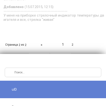
Добавлено
(15.07.2015, 12:15)
---------------------------------------------
У меня на приборке стрелочный индикатор температуры дв
игателя и все, стрелка "живая"
1
«
Страница
из
2
2
2
uID