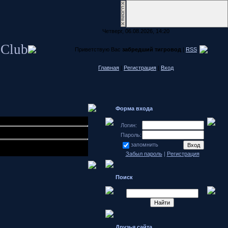
Четверг, 06.08.2026, 14:20
 Club
Приветствую Вас
забредший тигровод
|
RSS
Главная
|
Регистрация
|
Вход
Форма входа
Логин:
Пароль:
запомнить
Забыл пароль
|
Регистрация
Поиск
Друзья сайта