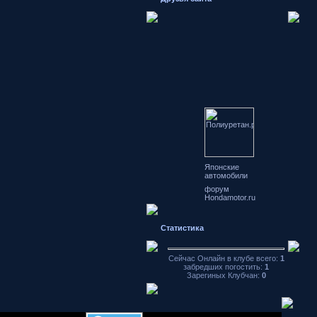
Японские
автомобили
форум
Hondamotor.ru
частное фото
видео чат
аваторы
Статистика
хранение
фотографий
Сейчас Онлайн в клубе всего:
1
забредших погостить:
1
Зарегиных Клубчан:
0