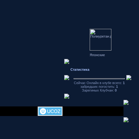
Японские
автомобили
форум
Hondamotor.ru
Статистика
частное фото
видео чат
аваторы
Сейчас Онлайн в клубе всего:
1
забредших погостить:
1
хранение
Зарегиных Клубчан:
0
фотографий