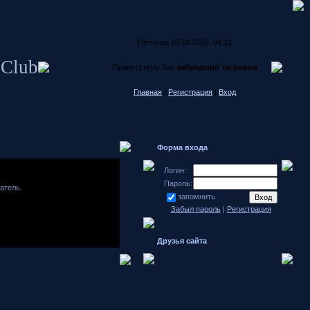
Пятница, 07.08.2026, 04:31
 Club
Приветствую Вас
забредший тигровод
Главная
|
Регистрация
|
Вход
Форма входа
Логин:
Пароль:
атель.
запомнить
Забыл пароль
|
Регистрация
Друзья сайта